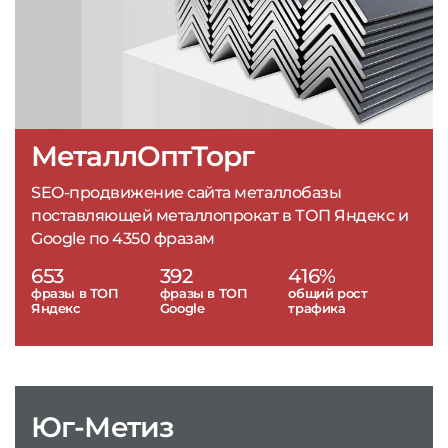
МеталлОптТорг
SEO-продвижение сайта металлобазы
поставляющей металлопрокат в ТОП Яндекс и
Google по 4350 фразам
653
392
416%
фразы в ТОП
фразы в ТОП
общий рост
Яндекс
Google
трафика
Юг-Метиз