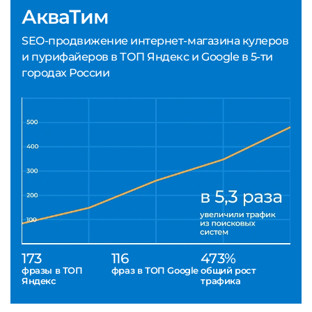
АкваТим
SEO-продвижение интернет-магазина кулеров
и пурифайеров в ТОП Яндекс и Google в 5-ти
городах России
173
116
473%
фразы в ТОП
фраз в ТОП Google
общий рост
Яндекс
трафика