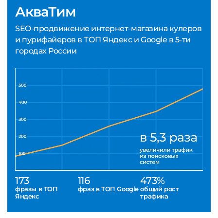
АкваТим
SEO-продвижение интернет-магазина кулеров
и пурифайеров в ТОП Яндекс и Google в 5-ти
городах России
173
116
473%
фразы в ТОП
фраз в ТОП Google
общий рост
Яндекс
трафика