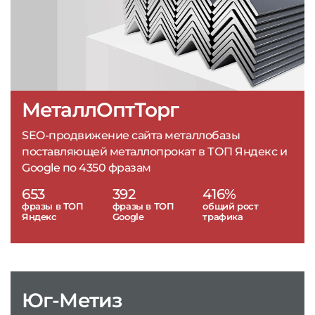
МеталлОптТорг
SEO-продвижение сайта металлобазы
поставляющей металлопрокат в ТОП Яндекс и
Google по 4350 фразам
653
392
416%
фразы в ТОП
фразы в ТОП
общий рост
Яндекс
Google
трафика
Юг-Метиз