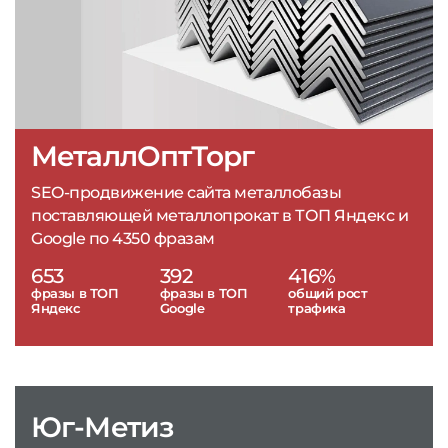
МеталлОптТорг
SEO-продвижение сайта металлобазы
поставляющей металлопрокат в ТОП Яндекс и
Google по 4350 фразам
653
392
416%
фразы в ТОП
фразы в ТОП
общий рост
Яндекс
Google
трафика
Юг-Метиз