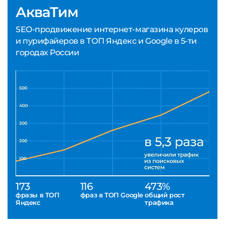
АкваТим
SEO-продвижение интернет-магазина кулеров
и пурифайеров в ТОП Яндекс и Google в 5-ти
городах России
173
116
473%
фразы в ТОП
фраз в ТОП Google
общий рост
Яндекс
трафика