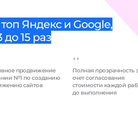
топ Яндекс и Google,
 до 15 раз
вное продвижение
Полная прозрачность 
ании №1 по созданию
счет согласования
ижению сайтов
стоимости каждой ра
до выполнения