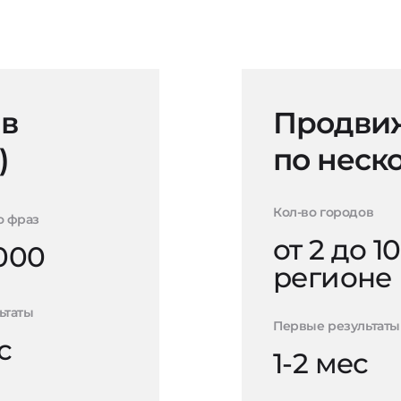
 в
Продвиж
)
по неск
Кол-во городов
о фраз
от 2 до 10
000
регионе
ьтаты
Первые результаты
с
1-2 мес