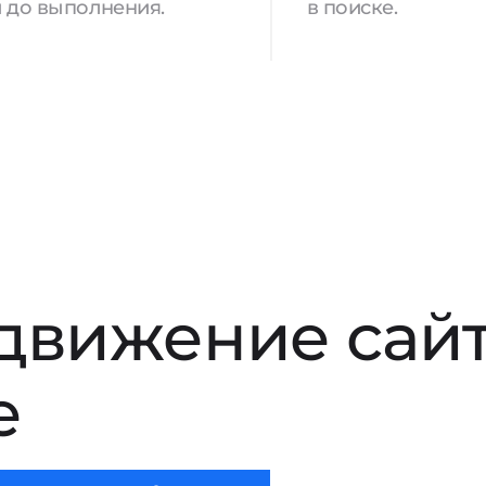
 до выполнения.
в поиске.
движение сай
е