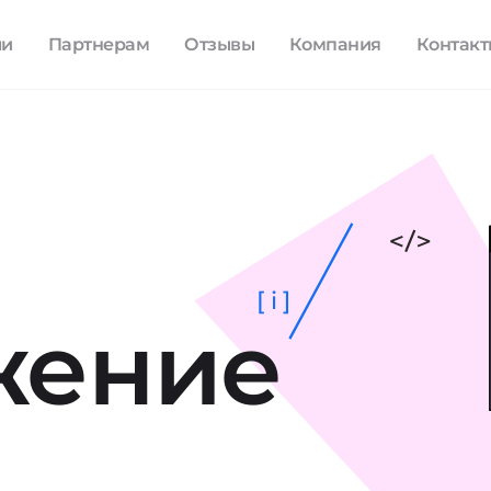
ли
Партнерам
Отзывы
Компания
Контак
[ i ]
жение