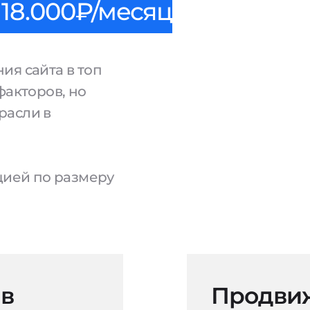
18.000₽/месяц
ия сайта в топ
факторов, но
расли в
ацией по размеру
 в
Продвиж