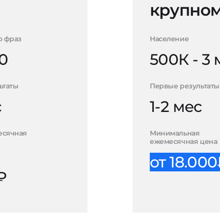
крупном
о фраз
Население
0
500К - 3
ьтаты
Первые результаты
с
1-2 мес
есячная
Минимальная
ежемесячная цена
от 18.00
₽