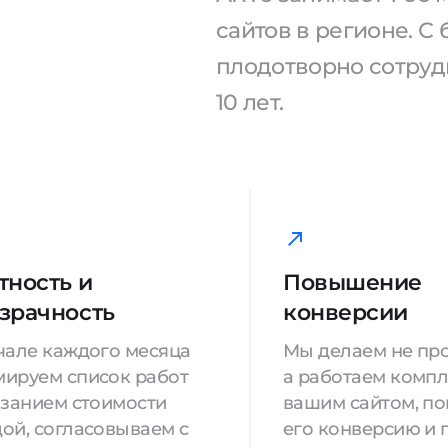
сайтов в регионе. 
плодотворно сотрудн
10 лет.
тность и
Повышение
зрачность
конверсии
чале каждого месяца
Мы делаем не про
ируем список работ
а работаем компл
азанием стоимости
вашим сайтом, п
ой, согласовываем с
его конверсию и 