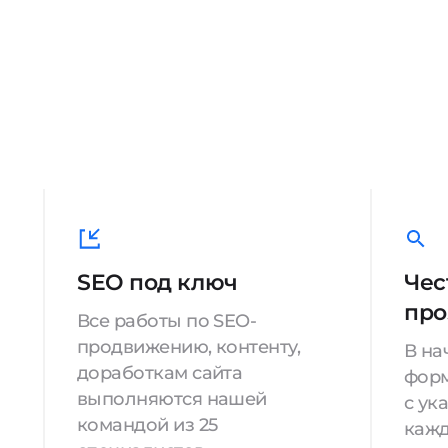
SEO под ключ
Чес
про
Все работы по SEO-
продвижению, контенту,
В на
доработкам сайта
форм
выполняются нашей
с ук
командой из 25
кажд