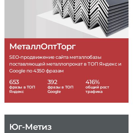
МеталлОптТорг
SEO-продвижение сайта металлобазы
поставляющей металлопрокат в ТОП Яндекс и
Google по 4350 фразам
653
392
416%
фразы в ТОП
фразы в ТОП
общий рост
Яндекс
Google
трафика
Юг-Метиз