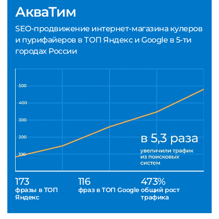
АкваТим
SEO-продвижение интернет-магазина кулеров
и пурифайеров в ТОП Яндекс и Google в 5-ти
городах России
173
116
473%
фразы в ТОП
фраз в ТОП Google
общий рост
Яндекс
трафика