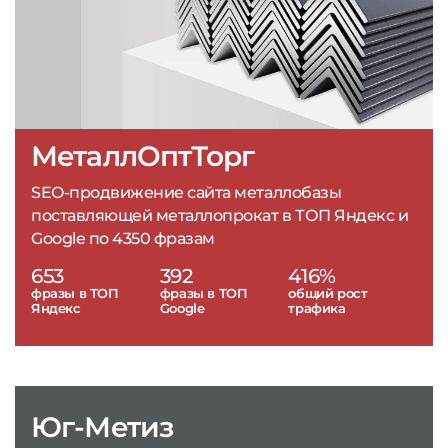
МеталлОптТорг
SEO-продвижение сайта металлобазы
поставляющей металлопрокат в ТОП Яндекс и
Google по 4350 фразам
653
392
416%
фразы в ТОП
фразы в ТОП
общий рост
Яндекс
Google
трафика
Юг-Метиз