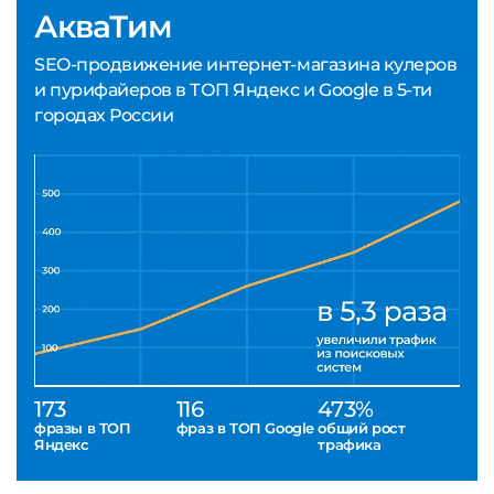
АкваТим
SEO-продвижение интернет-магазина кулеров
и пурифайеров в ТОП Яндекс и Google в 5-ти
городах России
173
116
473%
фразы в ТОП
фраз в ТОП Google
общий рост
Яндекс
трафика