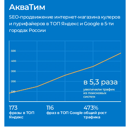
АкваТим
SEO-продвижение интернет-магазина кулеров
и пурифайеров в ТОП Яндекс и Google в 5-ти
городах России
173
116
473%
фразы в ТОП
фраз в ТОП Google
общий рост
Яндекс
трафика