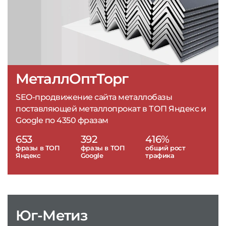
МеталлОптТорг
SEO-продвижение сайта металлобазы
поставляющей металлопрокат в ТОП Яндекс и
Google по 4350 фразам
653
392
416%
фразы в ТОП
фразы в ТОП
общий рост
Яндекс
Google
трафика
Юг-Метиз