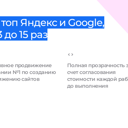
топ Яндекс и Google,
 до 15 раз
вное продвижение
Полная прозрачность 
ании №1 по созданию
счет согласования
ижению сайтов
стоимости каждой ра
до выполнения