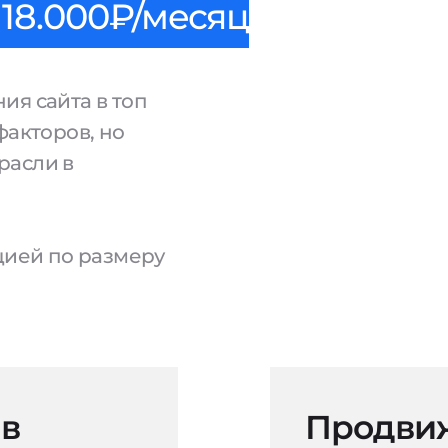
18.000₽/месяц
ия сайта в топ
факторов, но
расли в
ацией по размеру
 в
Продвиж