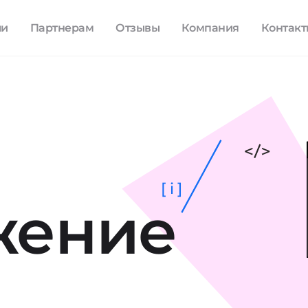
ли
Партнерам
Отзывы
Компания
Контак
[ i ]
жение