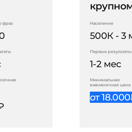
крупном
о фраз
Население
0
500К - 3
ьтаты
Первые результаты
с
1-2 мес
есячная
Минимальная
ежемесячная цена
от 18.00
₽