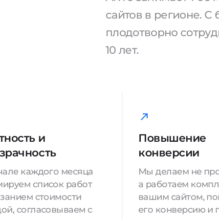
сайтов в регионе. 
плодотворно сотрудн
10 лет.
тность и
Повышение
зрачность
конверсии
чале каждого месяца
Мы делаем не про
ируем список работ
а работаем компл
азанием стоимости
вашим сайтом, п
ой, согласовываем с
его конверсию и 