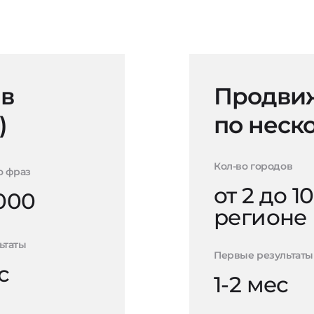
 в
Продвиж
)
по неск
Кол-во городов
о фраз
от 2 до 10
000
регионе
ьтаты
Первые результаты
с
1-2 мес