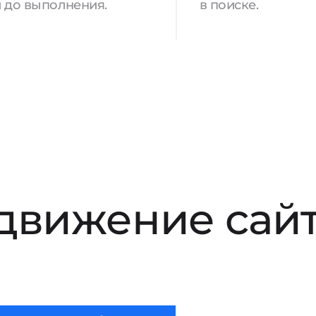
 до выполнения.
в поиске.
движение сай