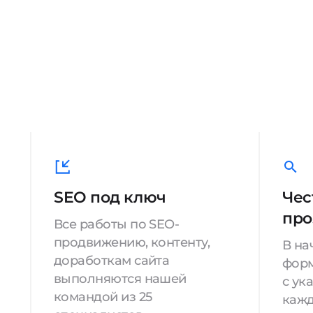
SEO под ключ
Чес
про
Все работы по SEO-
продвижению, контенту,
В на
доработкам сайта
форм
выполняются нашей
с ук
командой из 25
кажд